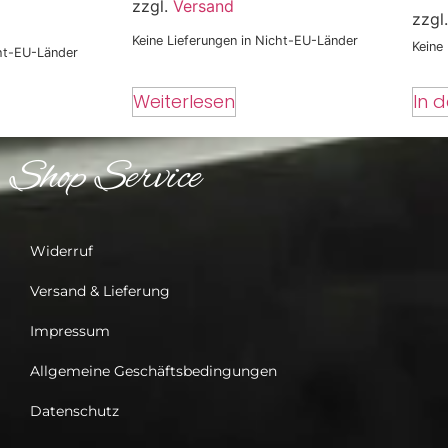
zzgl.
Versand
zzgl
Keine Lieferungen in Nicht-EU-Länder
Keine
cht-EU-Länder
In 
Weiterlesen
Shop Service
Widerruf
Versand & Lieferung
Impressum
Allgemeine Geschäftsbedingungen
Datenschutz