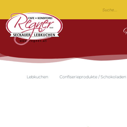
Lebkuchen
Confiserieprodukte / Schokoladen