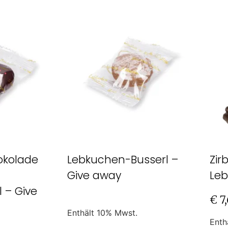
okolade
Lebkuchen-Busserl –
Zir
Give away
Leb
 – Give
€
7
Enthält 10% Mwst.
Enth