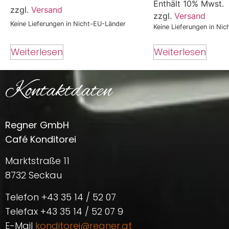
Enthält 10% Mwst.
zzgl.
Versand
zzgl.
Versand
Keine Lieferungen in Nicht-EU-Länder
Keine Lieferungen in Ni
Weiterlesen
Weiterlesen
Kontaktdaten
Regner GmbH
Café Konditorei
Marktstraße 11
8732 Seckau
Telefon +43 35 14 / 52 07
Telefax +43 35 14 / 52 07 9
E-Mail
konditorei@regner.at