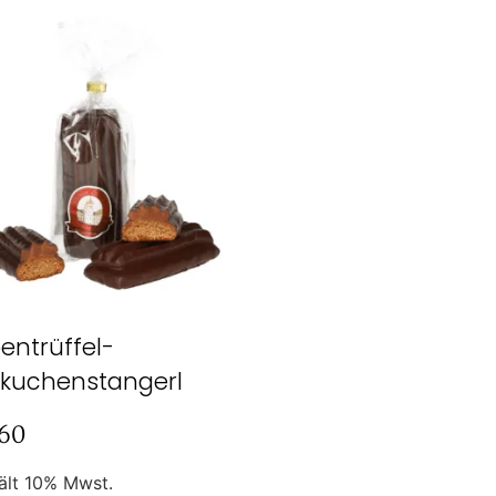
bentrüffel-
kuchenstangerl
,60
ält 10% Mwst.