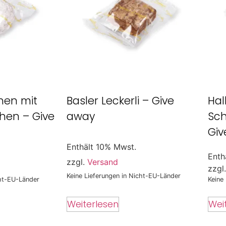
hen mit
Basler Leckerli – Give
Ha
chen – Give
away
Sch
Giv
Enthält 10% Mwst.
Enth
zzgl.
Versand
zzgl
Keine Lieferungen in Nicht-EU-Länder
cht-EU-Länder
Keine
Weiterlesen
Wei