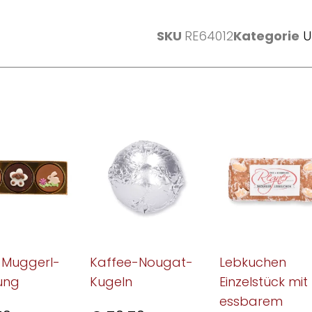
SKU
RE64012
Kategorie
U
-Muggerl-
Kaffee-Nougat-
Lebkuchen
ung
Kugeln
Einzelstück mit
essbarem