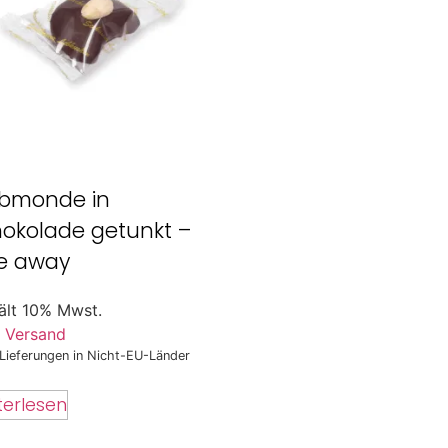
lbmonde in
okolade getunkt –
e away
ält 10% Mwst.
.
Versand
 Lieferungen in Nicht-EU-Länder
terlesen