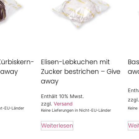
Kürbiskern-
Elisen-Lebkuchen mit
Bas
e away
Zucker bestrichen – Give
aw
away
Enth
Enthält 10% Mwst.
zzgl
zzgl.
Versand
cht-EU-Länder
Keine
Keine Lieferungen in Nicht-EU-Länder
Wei
Weiterlesen