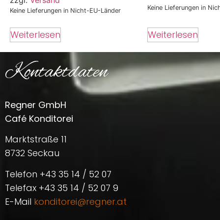
zzgl.
Versand
Keine Lieferungen in Ni
Keine Lieferungen in Nicht-EU-Länder
Weiterlesen
Weiterlesen
Kontaktdaten
Regner GmbH
Café Konditorei
Marktstraße 11
8732 Seckau
Telefon +43 35 14 / 52 07
Telefax +43 35 14 / 52 07 9
E-Mail
konditorei@regner.at