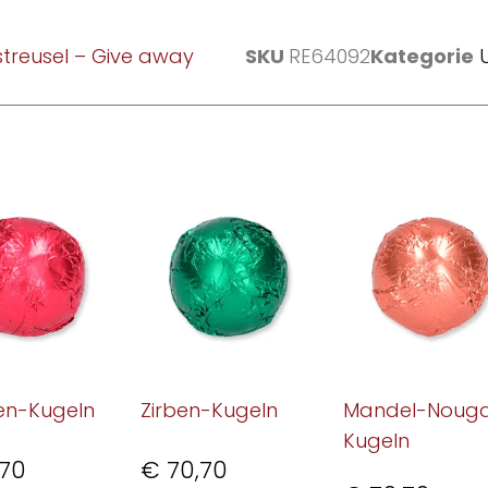
streusel – Give away
SKU
RE64092
Kategorie
en-Kugeln
Zirben-Kugeln
Mandel-Noug
Kugeln
70
€
70,70