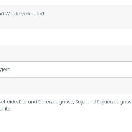
und Wiederverkäufer!
n
agern
Getreide, Eier und Eiererzeugnisse, Soja und Sojaerzeugnis
lfite.