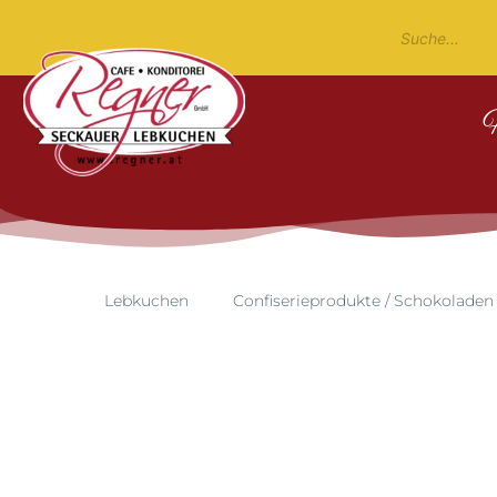
Lebkuchen
Confiserieprodukte / Schokoladen