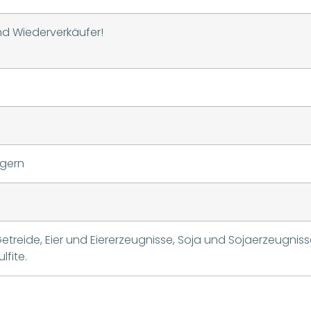
und Wiederverkäufer!
n
agern
Getreide, Eier und Eiererzeugnisse, Soja und Sojaerzeugnis
lfite.