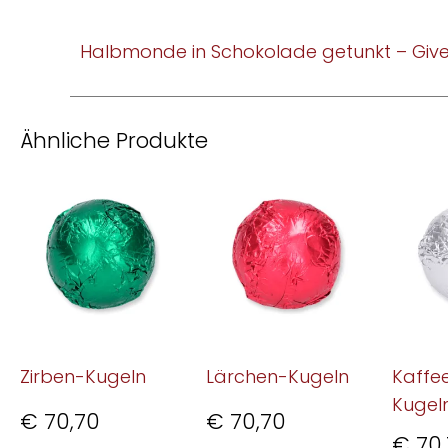
Halbmonde in Schokolade getunkt – Giv
Ähnliche Produkte
Zirben-Kugeln
Lärchen-Kugeln
Kaffe
Kugel
€
70,70
€
70,70
€
70,