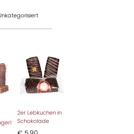
Unkategorisiert
2er Lebkuchen in
-
Schokolade
gerl
€
5,90