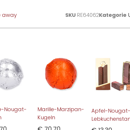
e away
SKU
RE64062
Kategorie
e-Nougat-
Marille-Marzipan-
Apfel-Nougat
n
Kugeln
Lebkuchenstan
70
€
70,70