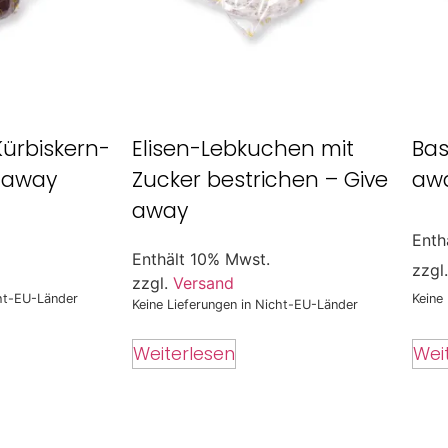
Kürbiskern-
Elisen-Lebkuchen mit
Bas
e away
Zucker bestrichen – Give
aw
away
Enth
Enthält 10% Mwst.
zzgl
zzgl.
Versand
cht-EU-Länder
Keine
Keine Lieferungen in Nicht-EU-Länder
Wei
Weiterlesen