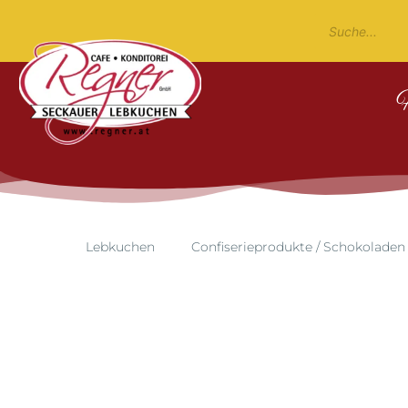
Lebkuchen
Confiserieprodukte / Schokoladen