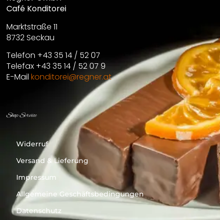
Café Konditorei
Marktstraße 11
8732 Seckau
Telefon +43 35 14 / 52 07
Telefax +43 35 14 / 52 07 9
E-Mail
konditorei@regner.at
Shop Service
Widerruf
Versand & Lieferung
Impressum
Allgemeine Geschäftsbedingungen
Datenschutz