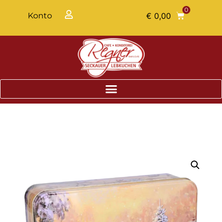
0
Konto
€
0,00