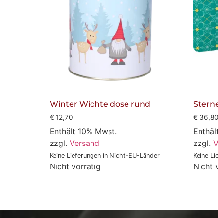
Winter Wichteldose rund
Stern
€
12,70
€
36,8
Enthält 10% Mwst.
Enthäl
zzgl.
Versand
zzgl.
V
Keine Lieferungen in Nicht-EU-Länder
Keine Li
Nicht vorrätig
Nicht 