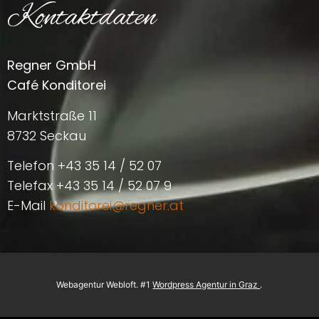
Kontaktdaten
Regner GmbH
Café Konditorei
Marktstraße 11
8732 Seckau
Telefon +43 35 14 / 52 07
Telefax +43 35 14 / 52 07 9
E-Mail
konditorei@regner.at
Webagentur
Webloft
. #1
Wordpress Agentur in Graz
.