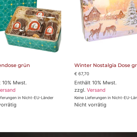
endose grün
Winter Nostalgia Dose g
0
€
67,70
t 10% Mwst.
Enthält 10% Mwst.
ersand
zzgl.
Versand
eferungen in Nicht-EU-Länder
Keine Lieferungen in Nicht-EU-Lä
vorrätig
Nicht vorrätig