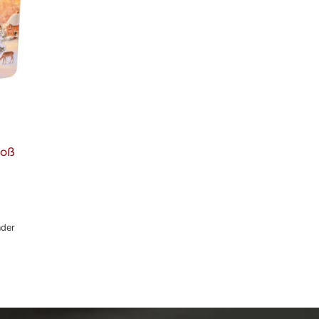
roß
nder