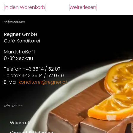
In den Warenkorb
Weiterlesen
Kontaktdaten
Regner GmbH
Café Konditorei
Marktstraße 11
8732 Seckau
Telefon +43 35 14 / 52 07
Telefax +43 35 14 / 52 07 9
E-Mail
konditorei@regner.at
Shop Service
Widerruf
Versand & Lieferung