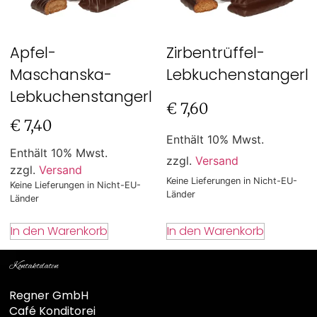
Apfel-
Zirbentrüffel-
Maschanska-
Lebkuchenstangerl
Lebkuchenstangerl
€
7,60
€
7,40
Enthält 10% Mwst.
Enthält 10% Mwst.
zzgl.
Versand
zzgl.
Versand
Keine Lieferungen in Nicht-EU-
Keine Lieferungen in Nicht-EU-
Länder
Länder
In den Warenkorb
In den Warenkorb
Kontaktdaten
Regner GmbH
Café Konditorei