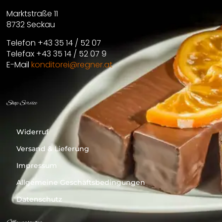
Marktstraße 11
8732 Seckau
Telefon +43 35 14 / 52 07
Telefax +43 35 14 / 52 07 9
E-Mail
konditorei@regner.at
Shop Service
Widerruf
Versand & Lieferung
Impressum
Allgemeine Geschäftsbedingungen
Datenschutz