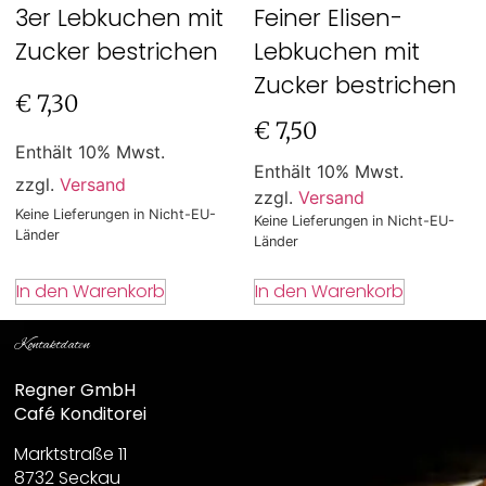
3er Lebkuchen mit
Feiner Elisen-
Zucker bestrichen
Lebkuchen mit
Zucker bestrichen
€
7,30
€
7,50
Enthält 10% Mwst.
Enthält 10% Mwst.
zzgl.
Versand
zzgl.
Versand
Keine Lieferungen in Nicht-EU-
Keine Lieferungen in Nicht-EU-
Länder
Länder
In den Warenkorb
In den Warenkorb
Kontaktdaten
Regner GmbH
Café Konditorei
Marktstraße 11
8732 Seckau