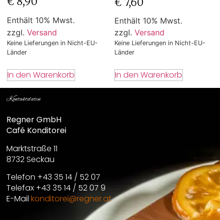
€
8,90
€
7,60
Enthält 10% Mwst.
Enthält 10% Mwst.
zzgl.
Versand
zzgl.
Versand
Keine Lieferungen in Nicht-EU-
Keine Lieferungen in Nicht-EU-
Länder
Länder
In den Warenkorb
In den Warenkorb
Kontaktdaten
Regner GmbH
Café Konditorei
Marktstraße 11
8732 Seckau
Telefon +43 35 14 / 52 07
Telefax +43 35 14 / 52 07 9
E-Mail
konditorei@regner.at