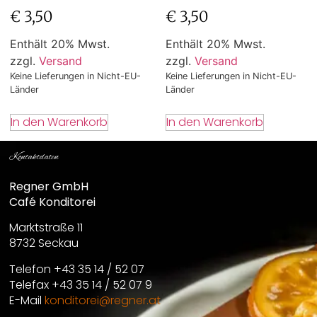
€
3,50
€
3,50
Enthält 20% Mwst.
Enthält 20% Mwst.
zzgl.
Versand
zzgl.
Versand
Keine Lieferungen in Nicht-EU-
Keine Lieferungen in Nicht-EU-
Länder
Länder
In den Warenkorb
In den Warenkorb
Kontaktdaten
Regner GmbH
Café Konditorei
Marktstraße 11
8732 Seckau
Telefon +43 35 14 / 52 07
Telefax +43 35 14 / 52 07 9
E-Mail
konditorei@regner.at