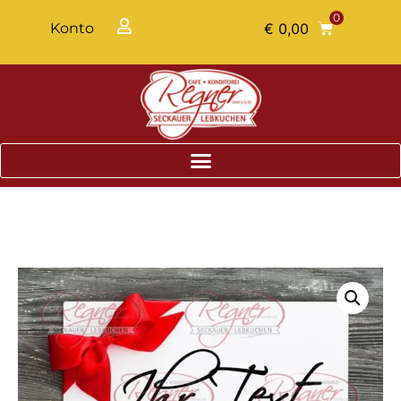
0
Konto
€
0,00