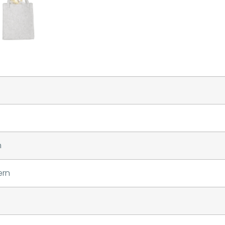
m
ern