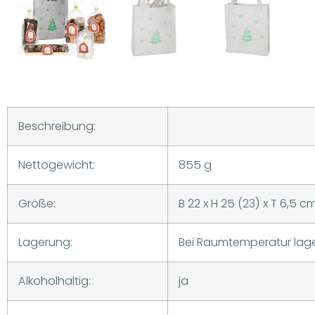
Beschreibung:
Nettogewicht:
855 g
Größe:
B 22 x H 25 (23) x T 6,5 c
Lagerung:
Bei Raumtemperatur lag
Alkoholhaltig:
ja