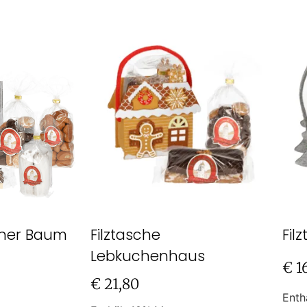
üner Baum
Filztasche
Fil
Lebkuchenhaus
€
1
€
21,80
Enth