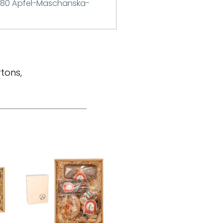
6080 Apfel-Maschanska-
tons,