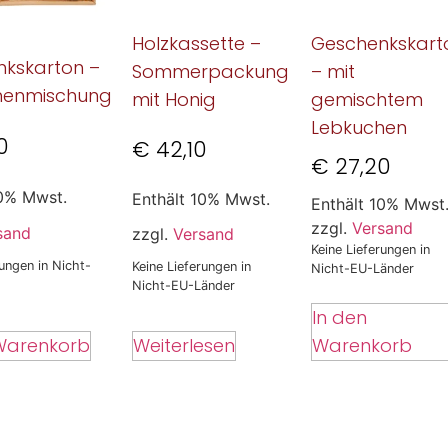
Holzkassette –
Geschenkskart
kskarton –
Sommerpackung
– mit
henmischung
mit Honig
gemischtem
Lebkuchen
0
€
42,10
€
27,20
10% Mwst.
Enthält 10% Mwst.
Enthält 10% Mwst
zzgl.
Versand
sand
zzgl.
Versand
Keine Lieferungen in
rungen in Nicht-
Keine Lieferungen in
Nicht-EU-Länder
Nicht-EU-Länder
In den
Weiterlesen
Warenkorb
Warenkorb