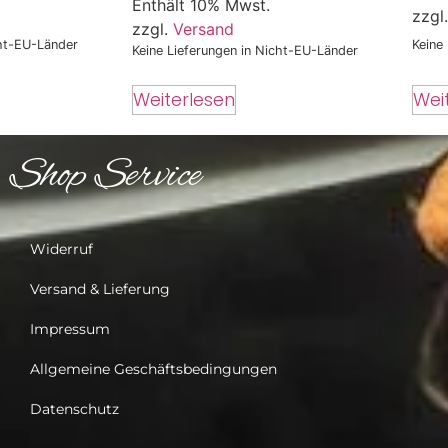
Enthält 10% Mwst.
zzgl
zzgl.
Versand
cht-EU-Länder
Keine
Keine Lieferungen in Nicht-EU-Länder
Wei
Weiterlesen
Shop Service
Widerruf
Versand & Lieferung
Impressum
Allgemeine Geschäftsbedingungen
Datenschutz