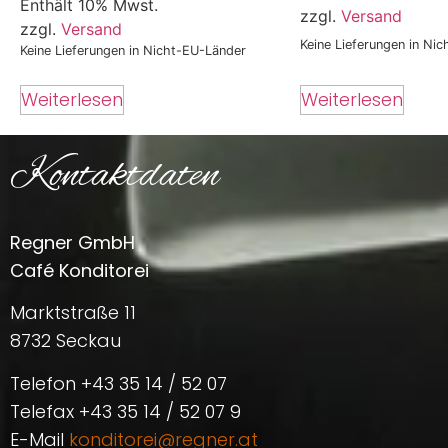
Enthält 10% Mwst.
zzgl.
Versand
zzgl.
Versand
Keine Lieferungen in Ni
Keine Lieferungen in Nicht-EU-Länder
Weiterlesen
Weiterlesen
Kontaktdaten
Regner GmbH
Café Konditorei
Marktstraße 11
8732 Seckau
Telefon +43 35 14 / 52 07
Telefax +43 35 14 / 52 07 9
E-Mail
konditorei@regner.at